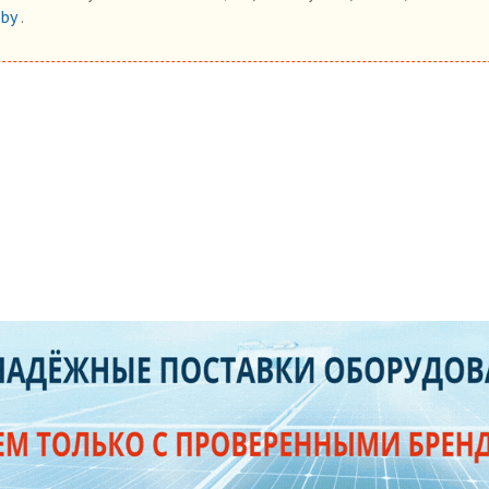
.by
.