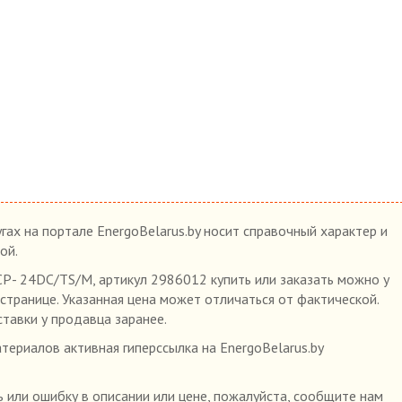
гах на портале EnergoBelarus.by носит справочный характер и
ой.
P- 24DC/TS/M, артикул 2986012 купить или заказать можно у
 странице. Указанная цена может отличаться от фактической.
ставки у продавца заранее.
ериалов активная гиперссылка на EnergoBelarus.by
 или ошибку в описании или цене, пожалуйста, сообщите нам