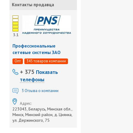
Контакты продавца
3.1
Профессиональные
сетевые системы ЗАО
Опт
345 товаров компании
+ 375
Показать
телефоны
3
Отзыва о компании
Адрес:
223043, Беларусь, Минская обл.,
Минск, Минский район, д. Цнянка,
ул. Держинского, 75