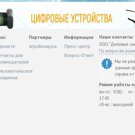
нас
Партнеры
Информация
Наши контакты:
ООО "Деловые си
проекте
АгроБеларусь
Пресс-центр
По вопросам раз
нтакты для
Вопрос-Ответ
Мы не ре
кламодателей
данные п
льзовательское
справа о
глашение
Режим работы о
пн-чт.: 9.00-
пт.
17.45
сб-вс.: выходной