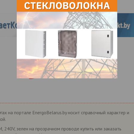
гах на портале EnergoBelarus.by носит справочный характер и
ой.
, 240V, зелен на прозрачном проводе купить или заказать