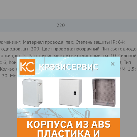
220
я: чейзинг; Материал провода: пвх; Степень защиты IP: 64;
тодиодов, шт: 200; Цвет провода: прозрачный; Тип светодиодо
-во жил, шт: 5; Расстояние между светодиодами, см: 10; Силовой
с: 6; Контроллер управления: есть; Срок службы, ч: 40000; Тип
; Кол-во соединений в линию, шт: нет; Толщина проводаММ: 1,5;
: 20; Мощность, Вт: 15