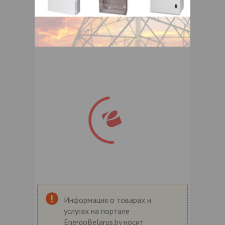
Информация о товарах и
услугах на портале
EnergoBelarus.by носит