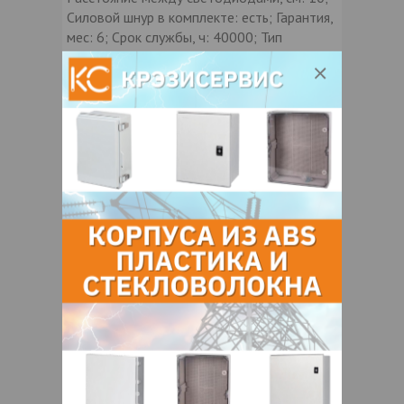
Силовой шнур в комплекте: есть; Гарантия,
мес: 6; Срок службы, ч: 40000; Тип
остатка: 3; Кол-во соединений в линию,
шт: 10; Толщина проводаММ: 3;
Напряжение, V: 220; Длина гирлянды: 10;
Мощность, Вт: 3
Контакты продавца
Оставьте электронный заказ с помощью
кнопки "Заказать" и мы подберем для
Вас подходящую компанию
поставщика.