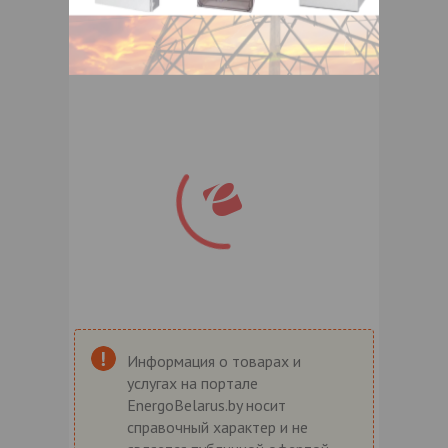
Информация о товарах и
услугах на портале
EnergoBelarus.by носит
справочный характер и не