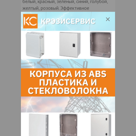
белый, красный, зеленый, синий, голубой,
желтый, розовый. Эффективное
расстояние - 100 метров до поверхности.
степень защиты IP65(уличный),
сверхпрочный металлический корпус.
Контакты продавца
Оставьте электронный заказ с помощью
кнопки "Заказать" и мы подберем для
Вас подходящую компанию
поставщика.