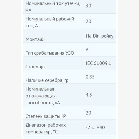
Номинальный ток утечки,
30
мА
Номинальный рабочий
20
ток, А
На Din-рейку
Монтаж
А
Тип срабатывания УЗО
IEC 61009.1
Стандарт
0.85
Наличие серебра, гр
Номинальная
4.5
отключающая
способность, кА
20
Степень защиты IP
Диапазон рабочих
-25...+40
температур, °C