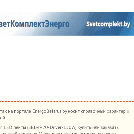
гах на портале EnergoBelarus.by носит справочный характер и
ой.
 LED ленты (SBL-IP20-Driver-150W) купить или заказать
 на этой странице. Указанная цена может отличаться от