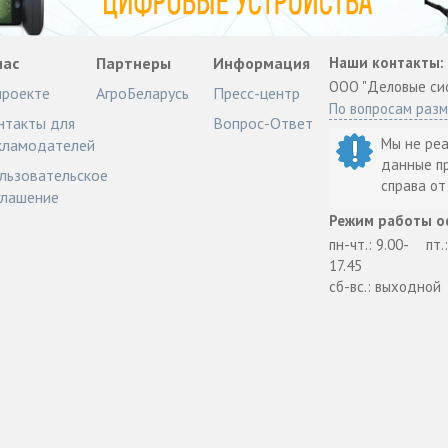
нас
Партнеры
Информация
Наши контакты:
ООО "Деловые си
проекте
АгроБеларусь
Пресс-центр
По вопросам раз
нтакты для
Вопрос-Ответ
Мы не ре
кламодателей
данные п
льзовательское
справа о
глашение
Режим работы о
пн-чт.: 9.00-
пт.
17.45
сб-вс.: выходной