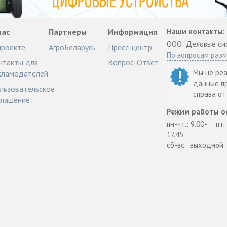
нас
Партнеры
Информация
Наши контакты:
ООО "Деловые си
проекте
АгроБеларусь
Пресс-центр
По вопросам раз
нтакты для
Вопрос-Ответ
Мы не ре
кламодателей
данные п
льзовательское
справа о
глашение
Режим работы о
пн-чт.: 9.00-
пт.
17.45
сб-вс.: выходной