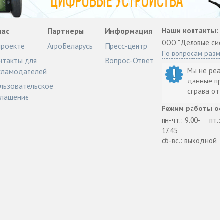
нас
Партнеры
Информация
Наши контакты:
ООО "Деловые си
проекте
АгроБеларусь
Пресс-центр
По вопросам раз
нтакты для
Вопрос-Ответ
Мы не ре
кламодателей
данные п
льзовательское
справа о
глашение
Режим работы о
пн-чт.: 9.00-
пт.
17.45
сб-вс.: выходной