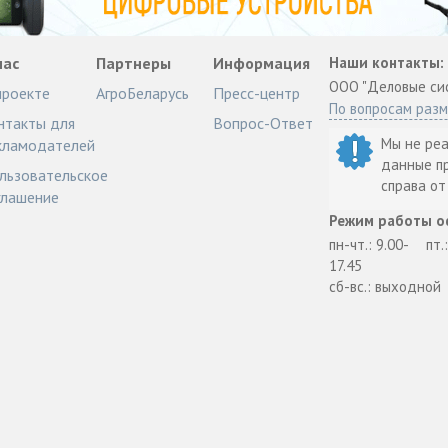
нас
Партнеры
Информация
Наши контакты:
ООО "Деловые си
проекте
АгроБеларусь
Пресс-центр
По вопросам раз
нтакты для
Вопрос-Ответ
Мы не ре
кламодателей
данные п
льзовательское
справа о
глашение
Режим работы о
пн-чт.: 9.00-
пт.
17.45
сб-вс.: выходной