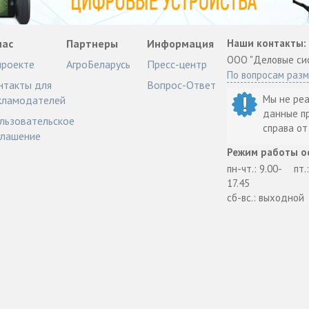
нас
Партнеры
Информация
Наши контакты:
ООО "Деловые си
проекте
АгроБеларусь
Пресс-центр
По вопросам раз
нтакты для
Вопрос-Ответ
Мы не ре
кламодателей
данные п
льзовательское
справа о
глашение
Режим работы о
пн-чт.: 9.00-
пт.
17.45
сб-вс.: выходной