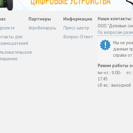
нас
Партнеры
Информация
Наши контакты:
ООО "Деловые си
проекте
АгроБеларусь
Пресс-центр
По вопросам раз
нтакты для
Вопрос-Ответ
Мы не ре
кламодателей
данные п
льзовательское
справа о
глашение
Режим работы о
пн-чт.: 9.00-
пт.
17.45
сб-вс.: выходной