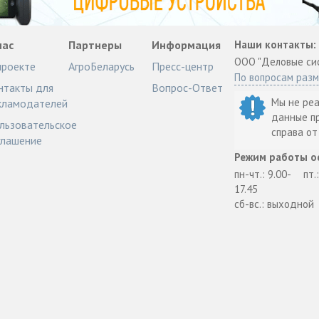
нас
Партнеры
Информация
Наши контакты:
ООО "Деловые си
проекте
АгроБеларусь
Пресс-центр
По вопросам раз
нтакты для
Вопрос-Ответ
Мы не ре
кламодателей
данные п
льзовательское
справа о
глашение
Режим работы о
пн-чт.: 9.00-
пт.
17.45
сб-вс.: выходной