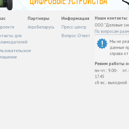
нас
Партнеры
Информация
Наши контакты:
ООО "Деловые си
проекте
АгроБеларусь
Пресс-центр
По вопросам раз
нтакты для
Вопрос-Ответ
Мы не ре
кламодателей
данные п
льзовательское
справа о
глашение
Режим работы о
пн-чт.: 9.00-
пт.
17.45
сб-вс.: выходной