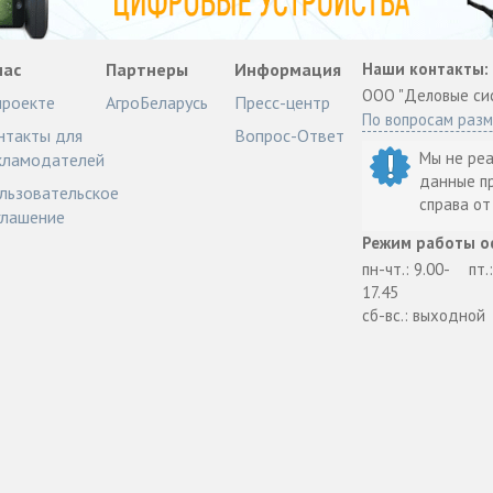
нас
Партнеры
Информация
Наши контакты:
ООО "Деловые си
проекте
АгроБеларусь
Пресс-центр
По вопросам раз
нтакты для
Вопрос-Ответ
Мы не ре
кламодателей
данные п
льзовательское
справа о
глашение
Режим работы о
пн-чт.: 9.00-
пт.
17.45
сб-вс.: выходной