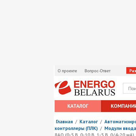
О проекте
Вопрос-Ответ
Ра
КАТАЛОГ
КОМПАНИ
Главная
/
Каталог
/
Автоматизиро
контроллеры (ПЛК)
/
Модули ввода
8AO (0-5 В, 0-10 В, 1-5 В, 0/4-20 мА) 