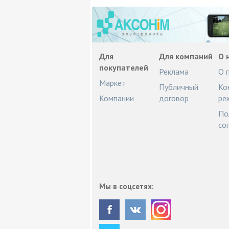
Для
Для компаний
О 
покупателей
Реклама
О 
Маркет
Публичный
Ко
Компании
договор
ре
По
со
Мы в соцсетях: