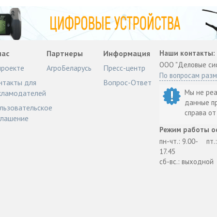
нас
Партнеры
Информация
Наши контакты:
ООО "Деловые си
проекте
АгроБеларусь
Пресс-центр
По вопросам раз
нтакты для
Вопрос-Ответ
Мы не ре
кламодателей
данные п
льзовательское
справа о
глашение
Режим работы о
пн-чт.: 9.00-
пт.
17.45
сб-вс.: выходной