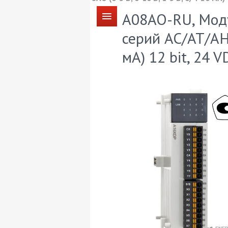
A08AO-RU, Мод
серий AC/AT/AH,
мА) 12 bit, 24 V