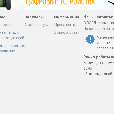
нас
Партнеры
Информация
Наши контакты:
ООО "Деловые си
проекте
АгроБеларусь
Пресс-центр
По вопросам раз
нтакты для
Вопрос-Ответ
Мы не ре
кламодателей
данные п
льзовательское
справа о
глашение
Режим работы о
пн-чт.: 9.00-
пт.
17.45
сб-вс.: выходной