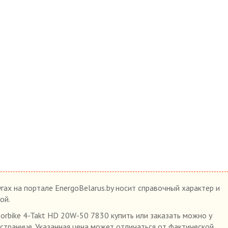
гах на портале EnergoBelarus.by носит справочный характер и
ой.
rbike 4-Takt HD 20W-50 7830 купить или заказать можно у
 странице. Указанная цена может отличаться от фактической.