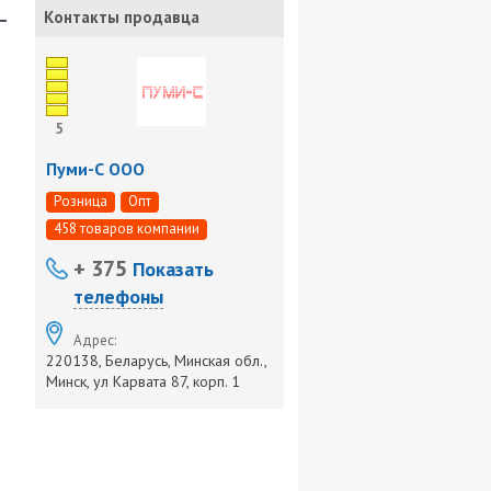
-
Контакты продавца
5
Пуми-С ООО
Розница
Опт
458 товаров компании
+ 375
Показать
телефоны
Адрес:
220138, Беларусь, Минская обл.,
Минск, ул Карвата 87, корп. 1