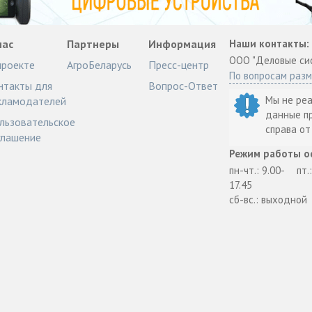
нас
Партнеры
Информация
Наши контакты:
ООО "Деловые си
проекте
АгроБеларусь
Пресс-центр
По вопросам раз
нтакты для
Вопрос-Ответ
Мы не ре
кламодателей
данные п
льзовательское
справа о
глашение
Режим работы о
пн-чт.: 9.00-
пт.
17.45
сб-вс.: выходной