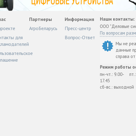
нас
Партнеры
Информация
Наши контакты:
ООО "Деловые си
проекте
АгроБеларусь
Пресс-центр
По вопросам раз
нтакты для
Вопрос-Ответ
Мы не ре
кламодателей
данные п
льзовательское
справа о
глашение
Режим работы о
пн-чт.: 9.00-
пт.
17.45
сб-вс.: выходной