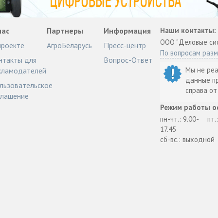
нас
Партнеры
Информация
Наши контакты:
ООО "Деловые си
проекте
АгроБеларусь
Пресс-центр
По вопросам раз
нтакты для
Вопрос-Ответ
Мы не ре
кламодателей
данные п
льзовательское
справа о
глашение
Режим работы о
пн-чт.: 9.00-
пт.
17.45
сб-вс.: выходной