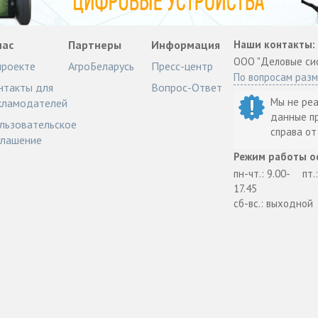
нас
Партнеры
Информация
Наши контакты:
ООО "Деловые си
проекте
АгроБеларусь
Пресс-центр
По вопросам раз
нтакты для
Вопрос-Ответ
Мы не ре
кламодателей
данные п
льзовательское
справа о
глашение
Режим работы о
пн-чт.: 9.00-
пт.
17.45
сб-вс.: выходной