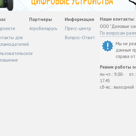
нас
Партнеры
Информация
Наши контакты:
ООО "Деловые си
проекте
АгроБеларусь
Пресс-центр
По вопросам раз
нтакты для
Вопрос-Ответ
Мы не ре
кламодателей
данные п
льзовательское
справа о
глашение
Режим работы о
пн-чт.: 9.00-
пт.
17.45
сб-вс.: выходной