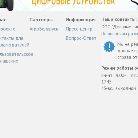
нас
Партнеры
Информация
Наши контакты:
ООО "Деловые си
проекте
АгроБеларусь
Пресс-центр
По вопросам раз
нтакты для
Вопрос-Ответ
Мы не ре
кламодателей
данные п
льзовательское
справа о
глашение
Режим работы о
пн-чт.: 9.00-
пт.
17.45
сб-вс.: выходной