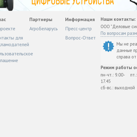
нас
Партнеры
Информация
Наши контакты:
ООО "Деловые си
проекте
АгроБеларусь
Пресс-центр
По вопросам раз
нтакты для
Вопрос-Ответ
Мы не ре
кламодателей
данные п
льзовательское
справа о
глашение
Режим работы о
пн-чт.: 9.00-
пт.
17.45
сб-вс.: выходной