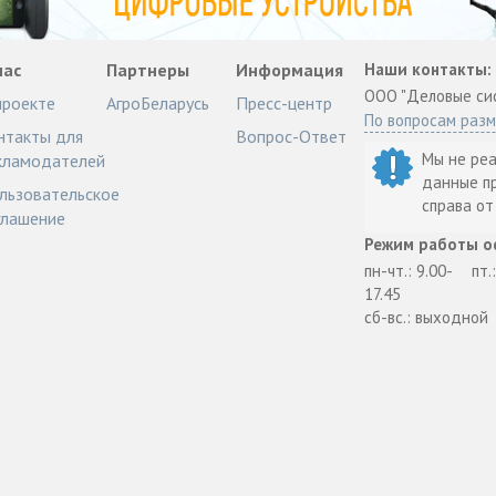
нас
Партнеры
Информация
Наши контакты:
ООО "Деловые си
проекте
АгроБеларусь
Пресс-центр
По вопросам раз
нтакты для
Вопрос-Ответ
Мы не ре
кламодателей
данные п
льзовательское
справа о
глашение
Режим работы о
пн-чт.: 9.00-
пт.
17.45
сб-вс.: выходной