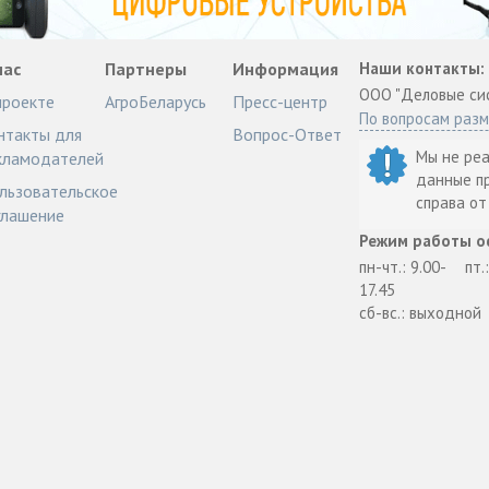
нас
Партнеры
Информация
Наши контакты:
ООО "Деловые си
проекте
АгроБеларусь
Пресс-центр
По вопросам раз
нтакты для
Вопрос-Ответ
Мы не ре
кламодателей
данные п
льзовательское
справа о
глашение
Режим работы о
пн-чт.: 9.00-
пт.
17.45
сб-вс.: выходной