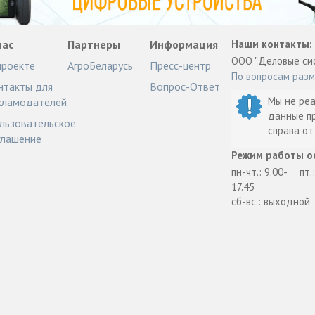
нас
Партнеры
Информация
Наши контакты:
ООО "Деловые си
проекте
АгроБеларусь
Пресс-центр
По вопросам раз
нтакты для
Вопрос-Ответ
Мы не ре
кламодателей
данные п
льзовательское
справа о
глашение
Режим работы о
пн-чт.: 9.00-
пт.
17.45
сб-вс.: выходной