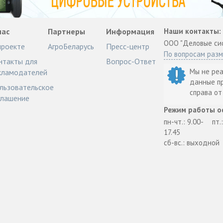
нас
Партнеры
Информация
Наши контакты:
ООО "Деловые си
проекте
АгроБеларусь
Пресс-центр
По вопросам раз
нтакты для
Вопрос-Ответ
Мы не ре
кламодателей
данные п
льзовательское
справа о
глашение
Режим работы о
пн-чт.: 9.00-
пт.
17.45
сб-вс.: выходной