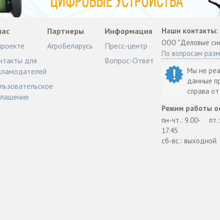
нас
Партнеры
Информация
Наши контакты:
ООО "Деловые си
проекте
АгроБеларусь
Пресс-центр
По вопросам раз
нтакты для
Вопрос-Ответ
Мы не ре
кламодателей
данные п
льзовательское
справа о
глашение
Режим работы о
пн-чт.: 9.00-
пт.
17.45
сб-вс.: выходной