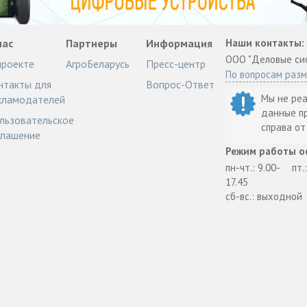
нас
Партнеры
Информация
Наши контакты:
ООО "Деловые си
проекте
АгроБеларусь
Пресс-центр
По вопросам раз
нтакты для
Вопрос-Ответ
Мы не ре
кламодателей
данные п
льзовательское
справа о
глашение
Режим работы о
пн-чт.: 9.00-
пт.
17.45
сб-вс.: выходной