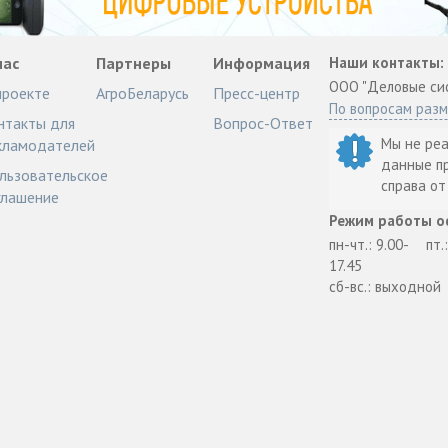
нас
Партнеры
Информация
Наши контакты:
ООО "Деловые си
проекте
АгроБеларусь
Пресс-центр
По вопросам раз
нтакты для
Вопрос-Ответ
Мы не ре
кламодателей
данные п
льзовательское
справа о
глашение
Режим работы о
пн-чт.: 9.00-
пт.
17.45
сб-вс.: выходной