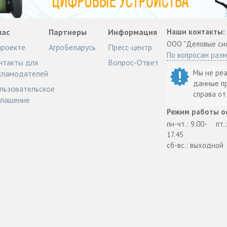
нас
Партнеры
Информация
Наши контакты:
ООО "Деловые си
проекте
АгроБеларусь
Пресс-центр
По вопросам раз
нтакты для
Вопрос-Ответ
Мы не ре
кламодателей
данные п
льзовательское
справа о
глашение
Режим работы о
пн-чт.: 9.00-
пт.
17.45
сб-вс.: выходной