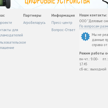
нас
Партнеры
Информация
Наши контакты:
ООО "Деловые си
проекте
АгроБеларусь
Пресс-центр
По вопросам раз
нтакты для
Вопрос-Ответ
Мы не ре
кламодателей
данные п
льзовательское
справа о
глашение
Режим работы о
пн-чт.: 9.00-
пт.
17.45
сб-вс.: выходной