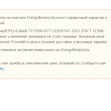
гах на портале EnergoBelarus.by носит справочный характер и
ой.
мк(N,PE)-0,66кВ ТУ 3500-077-21059747-2011 (ГОСТ 31996-
жно у компаний, указанных на этой странице. Указанная цена
ской. Уточняйте цену и условия доставки у продавца заранее.
ериалов активная гиперссылка на EnergoBelarus.by
 или ошибку в описании или цене, пожалуйста, сообщите нам
.by
.