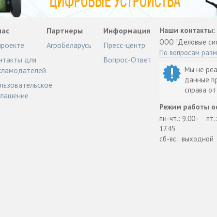
нас
Партнеры
Информация
Наши контакты:
ООО "Деловые си
проекте
АгроБеларусь
Пресс-центр
По вопросам раз
нтакты для
Вопрос-Ответ
Мы не ре
кламодателей
данные п
льзовательское
справа о
глашение
Режим работы о
пн-чт.: 9.00-
пт.
17.45
сб-вс.: выходной