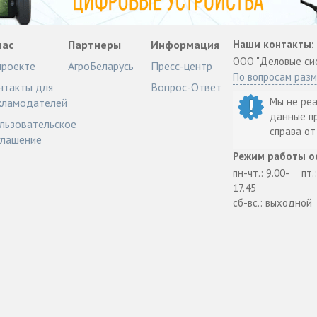
нас
Партнеры
Информация
Наши контакты:
ООО "Деловые си
проекте
АгроБеларусь
Пресс-центр
По вопросам раз
нтакты для
Вопрос-Ответ
Мы не ре
кламодателей
данные п
льзовательское
справа о
глашение
Режим работы о
пн-чт.: 9.00-
пт.
17.45
сб-вс.: выходной