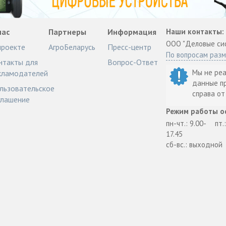
нас
Партнеры
Информация
Наши контакты:
ООО "Деловые си
проекте
АгроБеларусь
Пресс-центр
По вопросам раз
нтакты для
Вопрос-Ответ
Мы не ре
кламодателей
данные п
льзовательское
справа о
глашение
Режим работы о
пн-чт.: 9.00-
пт.
17.45
сб-вс.: выходной