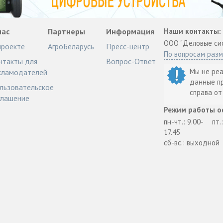
нас
Партнеры
Информация
Наши контакты:
ООО "Деловые си
проекте
АгроБеларусь
Пресс-центр
По вопросам раз
нтакты для
Вопрос-Ответ
Мы не ре
кламодателей
данные п
льзовательское
справа о
глашение
Режим работы о
пн-чт.: 9.00-
пт.
17.45
сб-вс.: выходной