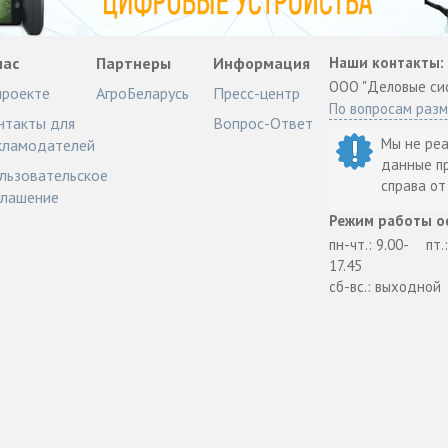
нас
Партнеры
Информация
Наши контакты:
ООО "Деловые си
проекте
АгроБеларусь
Пресс-центр
По вопросам раз
нтакты для
Вопрос-Ответ
Мы не ре
кламодателей
данные п
льзовательское
справа о
глашение
Режим работы о
пн-чт.: 9.00-
пт.
17.45
сб-вс.: выходной