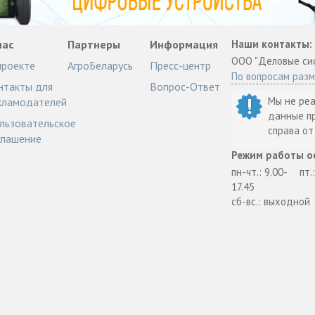
нас
Партнеры
Информация
Наши контакты:
ООО "Деловые си
проекте
АгроБеларусь
Пресс-центр
По вопросам раз
нтакты для
Вопрос-Ответ
Мы не ре
кламодателей
данные п
льзовательское
справа о
глашение
Режим работы о
пн-чт.: 9.00-
пт.
17.45
сб-вс.: выходной