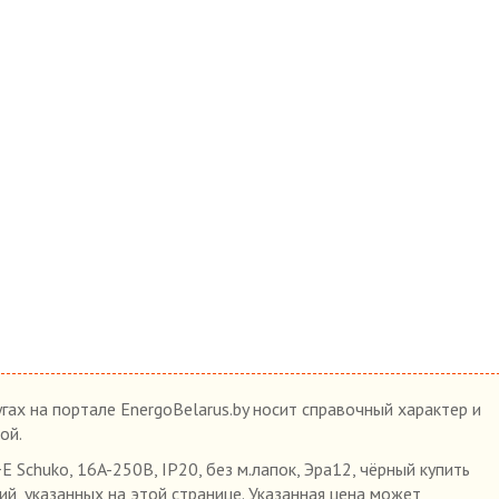
гах на портале EnergoBelarus.by носит справочный характер и
ой.
 Schuko, 16A-250В, IP20, без м.лапок, Эра12, чёрный купить
ий, указанных на этой странице. Указанная цена может