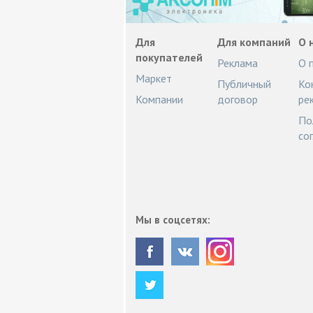
Для
Для компаний
О 
покупателей
Реклама
О 
Маркет
Публичный
Ко
Компании
договор
ре
По
со
Мы в соцсетях: