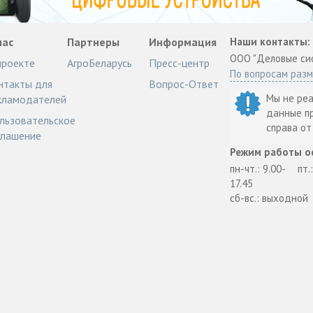
нас
Партнеры
Информация
Наши контакты:
ООО "Деловые си
проекте
АгроБеларусь
Пресс-центр
По вопросам раз
нтакты для
Вопрос-Ответ
Мы не ре
кламодателей
данные п
льзовательское
справа о
глашение
Режим работы о
пн-чт.: 9.00-
пт.
17.45
сб-вс.: выходной