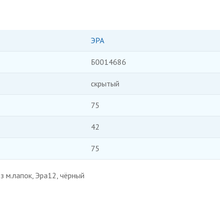
ЭРА
Б0014686
скрытый
75
42
75
з м.лапок, Эра12, чёрный