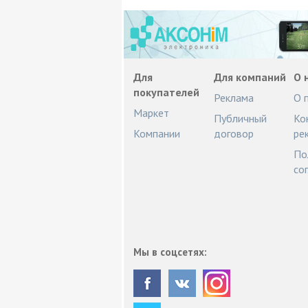
Для
Для компаний
О 
покупателей
Реклама
О 
Маркет
Публичный
Ко
Компании
договор
ре
По
со
Мы в соцсетях: