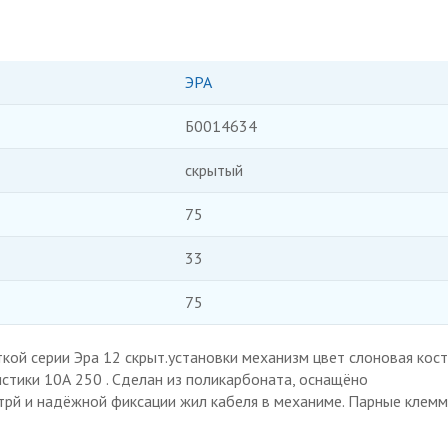
ЭРА
Б0014634
скрытый
75
33
75
ой серии Эра 12 скрыт.установки механизм цвет слоновая кост
стики 10А 250 . Сделан из поликарбоната, оснащёно
рй и надёжной фиксации жил кабеля в механиме. Парные клем