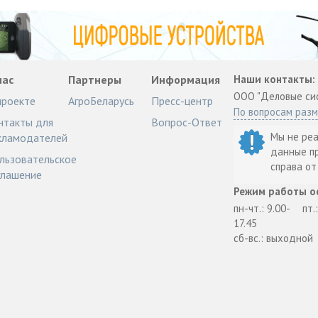
нас
Партнеры
Информация
Наши контакты:
ООО "Деловые си
проекте
АгроБеларусь
Пресс-центр
По вопросам раз
нтакты для
Вопрос-Ответ
Мы не ре
кламодателей
данные п
льзовательское
справа о
глашение
Режим работы о
пн-чт.: 9.00-
пт.
17.45
сб-вс.: выходной