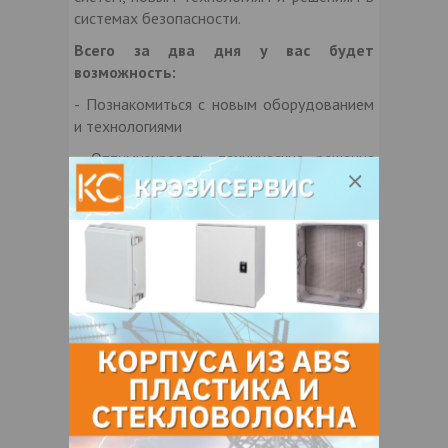
системах безопасности.
Всего за два дня у вас будет
возможность:
- Познакомиться с новым оборудованием
и технологиями
- Оптимизировать технические решения
при оснащении СБ Вашей организации.
- Изучить кейсы по перепроектированию и
замене оборудования с учётом
импортозамещения
- Обновить контакты производителей и
первых поставщиков, ознакомится с
номенклатурой поставок оборудования и
ценовой политикой поставщиков на 2026
год.
- Получить объективное понимание
состояния отрасли.