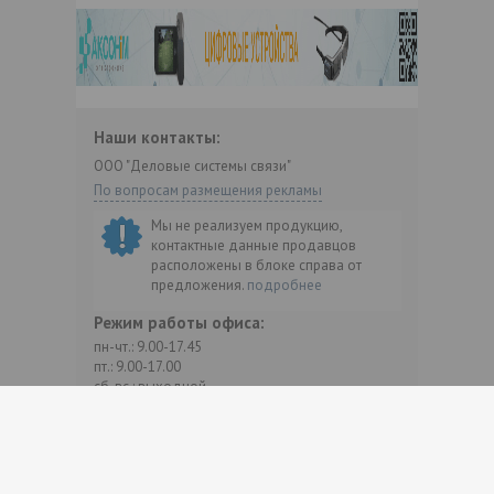
Наши контакты:
ООО "Деловые системы связи"
По вопросам размещения рекламы
Мы не реализуем продукцию,
контактные данные продавцов
расположены в блоке справа от
предложения.
подробнее
Режим работы офиса:
пн-чт.: 9.00-17.45
пт.: 9.00-17.00
сб-вс.: выходной
Мы в соцсетях: