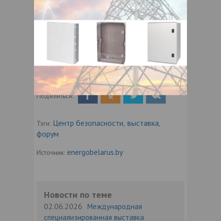
Посещение выставки бесплатное, после
обязательной
РЕГИСТРАЦИИ
Приглашаем вас посетить главное событие
для специалистов отрасли безопасности
Беларуси.
Дата публикации:
02.06.2026
10110
Поделиться:
Центр безопасности
выставка
Тэги:
,
,
форум
energobelarus.by
Источник:
Новости по теме
02.06.2026
Международная
специализированная выставка