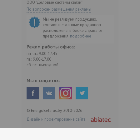
ООО "Деловые системы связи"
По вопросам размещения рекламы
Мы не реализуем продукцию,
контактные данные продавцов
расположены в блоке справа от
предложения.
подробнее
Режим работы офиса:
пн-чт.: 9.00-17.45
пт.: 9.00-17.00
сб-вс.: выходной
Мы в соцсетях:
© EnergoBelarus.by, 2010-2026
Дизайн и проектирование сайта