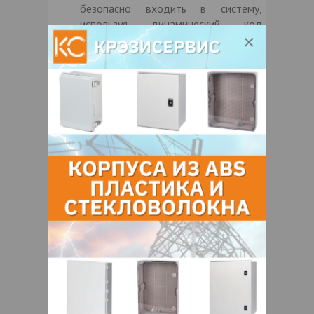
безопасно входить в систему,
используя динамический код
подтверждения из приложения
аутентификации, что гарантирует
защиту аккаунта при каждом входе.
Единая учетная запись для всех
доменов
У вас уже есть несколько учетных
записей в Weincloud? Не проблема!
Вход через социальные сети
позволяет объединить их под одной
учетной записью, обеспечивая
удобный доступ ко всем доменам —
идеально для управления
несколькими ролями или командами.
Посмотрите видео ниже, чтобы узнать,
как включить вход через социальные сети
и легко управлять несколькими доменами.