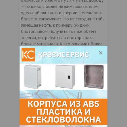
– топливо с более низким показателем
удельной плотности энергии замещалось
более энергоемким». Но не сегодня. Чтобы
замещая нефть, к примеру, жидким
биотопливом, получить тот же объем
энергии, потребуется в полтора раза
больше материала. А это означает более
высокую стоимость и дополнительные
сложности.
Удельная мощность производства
энергии
относится к объему
производства на единицу площади. Как
утверждает Смил, органическое топливо
обеспечивает порядка 102-103 ватт
энергии с квадратного метра площади, в
то время как сила воды и ветра – всего 10
ватт. Только показатели солнечной
энергии поднимаются до 20 ватт.
Нерегулярность.
Об этом свойстве