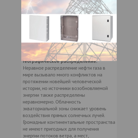
возобновляемых источников энергии
знает всякий, кто имеет отношение к
энергетике. Многие новые источники
энергии, такие как ветер и солнце, не
совсем подходят для обеспечения
базисной электрической нагрузки. Вопрос
хранения энергии неорганического топлива
также довольно актуален.
Географическое распределение.
Неравное распределение нефти газа в
мире вызывало много конфликтов на
протяжении новейшей человеческой
истории, но источники возобновляемой
энергии также распределены
неравномерно. Облачность
экваториальной зоны снижает уровень
воздействия прямых солнечных лучей.
Громадные континентальные пространства
не имеют пригодных для получения
энергии потоков ветра, а мест,