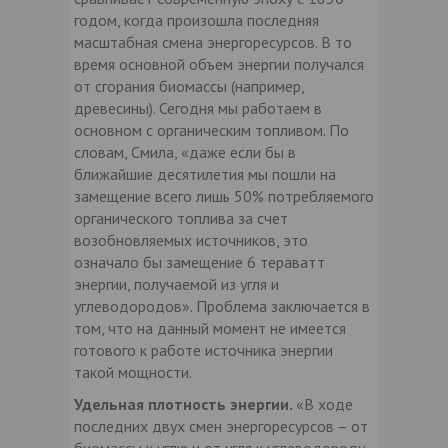
годом, когда произошла последняя
масштабная смена энергоресурсов. В то
время основной объем энергии получался
от сгорания биомассы (например,
древесины). Сегодня мы работаем в
основном с органическим топливом. По
словам, Смила, «даже если бы в
ближайшие десятилетия мы пошли на
замещение всего лишь 50% потребляемого
органического топлива за счет
возобновляемых источников, это
означало бы замещение 6 тераватт
энергии, получаемой из угля и
углеводородов». Проблема заключается в
том, что на данный момент не имеется
готового к работе источника энергии
такой мощности.
Удельная плотность энергии.
«В ходе
последних двух смен энергоресурсов – от
биомассы к углю и от угля к углеводороду