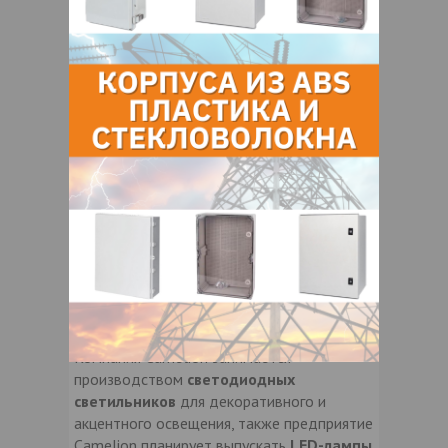
компания также осуществляет вложения в
разработку новых источников питания. Но
наиболее значимая линейка продукции
Camelion сегодня — светотехника.
С 2002 года список световых приборов
торговой марки
Camelion
пополнился
энергосберегающими лампами
, а также
и
люминесцентными настольными
светильниками
. Также компания
занимается производством
аккумуляторных люминесцентных
светильников
. Выпуск источников света
активно развивается. Ассортимент
товаров Camelion непрерывно
дополняется новыми изделиями.
Компания Camelion занимается
производством
светодиодных
светильников
для декоративного и
акцентного освещения, также предприятие
Camelion планирует выпускать
LED-лампы