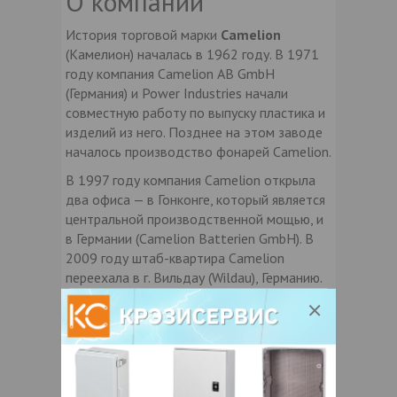
О компании
История торговой марки
Camelion
(Камелион) началась в 1962 году. В 1971
году компания Camelion АB GmbH
(Германия) и Power Industries начали
совместную работу по выпуску пластика и
изделий из него. Позднее на этом заводе
началось производство фонарей Camelion.
В 1997 году компания Camelion открыла
два офиса — в Гонконге, который является
центральной производственной мощью, и
в Германии (Camelion Batterien GmbH). В
2009 году штаб-квартира Camelion
переехала в г. Вильдау (Wildau), Германию.
На протяжении многих десятков лет
компания Camelion в основном выпускала
аккумуляторы для автомобилей
,
батарейки
,
бытовые аккумуляторы
и
зарядные устройства
. В настоящее время