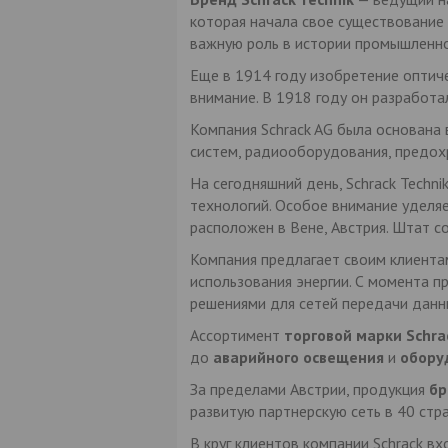
которая начала свое существование 
важную роль в истории промышленно
Еще в 1914 году изобретение оптич
внимание. В 1918 году он разработ
Компания Schrack AG была основана 
систем, радиооборудования, предох
На сегодняшний день, Schrack Techn
технологий. Особое внимание уделяе
расположен в Вене, Австрия. Штат с
Компания предлагает своим клиента
использования энергии. С момента пр
решениями для сетей передачи данн
Ассортимент
торговой марки Schrac
до
аварийного освещения
и
обору
За пределами Австрии, продукция
бр
развитую партнерскую сеть в 40 стра
В круг клиентов компании Schrack 