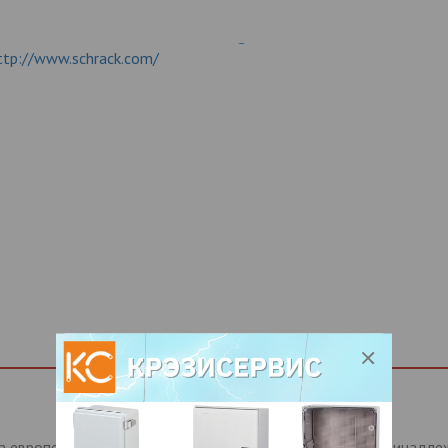
ttp://www.schrack.com/
а европейском рынке
электротехнических изделий
. Принадлеж