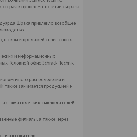
 которая в прошлом столетии сыграла
Эдуарда Шрака привлекло всеобщее
оизводство.
зводством и продажей телефонных
тических и информационных
ых. Головной офис Schrack Technik
экономичного распределения и
nik также занимается продукцией и
е
,
автоматических выключателей
твенные филиалы, а также через
ю
,
изготовители