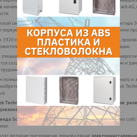
в начале 1990-х годов. Она произошла от компании Schrack AG,
сти.
еской системы стереометрии для измерения площади доктора 
ал первую австрийскую радиолампу и начал ее промышленное пр
в 1920 году. Прежде всего, она занималась разработкой, прои
ранительных выключателей и систем пожарной сигнализации.
ik специализируется на продукции и решениях в области энерге
тся созданию сетей, оптимизации и безопасности энергии и данн
отрудников достигает более 600 человек.
м полный ассортимент продукции для безопасного, удобного и 
иобретения предприятия Highspeed Cabling, фирма Schrack Tech
ых.
k Technik
простирается от
распределительных шкафов
,
рел
дования для сетей передачи данных
.
енда Schrack Technik
реализуется еще в 11 странах через собс
нах.
входят ведущие предприятия, производящие
электроинсталляци