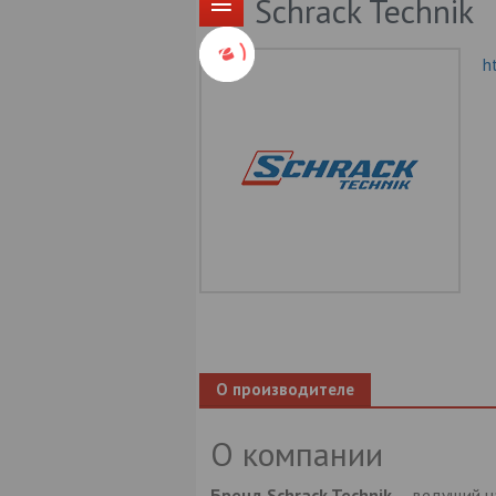
Schrack Technik
h
О производителе
О компании
Бренд Schrack Technik
— ведущий н