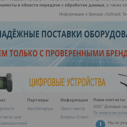
иалисты в области передачи
и
обработки данных
, а также 
Информация о бренде «Schrack Tec
нас
Партнеры
Информация
Наши контакты:
ООО "Деловые си
проекте
АгроБеларусь
Пресс-центр
По вопросам раз
нтакты для
Вопрос-Ответ
Мы не ре
кламодателей