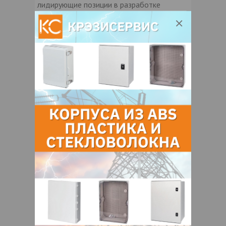
лидирующие позиции в разработке
оборудования для кардиологии,
неотложной помощи и медицинского
обслуживания на дому, в области
энергоэффективных светотехнических
решений и инновационных систем
освещения, а также потребительских
товаров для персонального ухода,
задавая высокие стандарты в сегментах
электробритв и средств личной гигиены,
портативных систем развлечения, а также
приборов и средств для ухода за
полостью рта.
Световые решения
Являясь лидером мирового рынка
светотехники, компания Philips ведет
постоянный поиск новых
энергоэффективных световых решений.
Системы электрического освещения
потребляют 19% всего объема