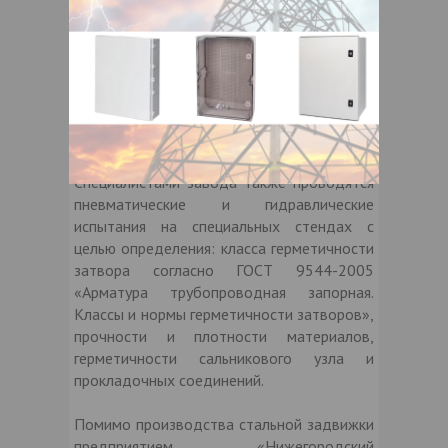
завода позволяет выполнять следующие
виды работ:
- все виды механической обработки,
- сборочные, испытательные и
доводочные работы,
- окраску,
- сварочные работы
Специалистами завода также проводятся
пневматические и гидравлические
испытания на специальных стендах с
целью определения: класса герметичности
затвора согласно ГОСТ 9544-2005
«Арматура трубопроводная запорная.
Классы и нормы герметичности затворов»,
прочности и плотности материалов,
герметичности сальникового узла и
прокладочных соединений.
Помимо производства стальной задвижки
предприятием «Нижегородский