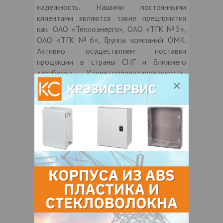
надежность. Нашими постоянными
клиентами являются такие предприятия
как: ОАО «Теплоэнерго», ОАО «ТГК №5»,
ОАО «ТГК №6», Группа компаний ОМК.
Активно осуществляем поставки
продукции в страны СНГ и ближнего
зарубежья. Клиентоориентированность,
гибкость в ценовой политике, лояльность
предприятия позволяет нам достичь
взаимовыгодных договоренностей и
сохранять долгосрочные отношения.
На начальном этапе своего развития
перед инициаторами объединения
ставилась задача сохранения годами
копившегося опыта производства
стальной задвижки 30с41нж Ру16 Ду50-
Ду200 климатического исполнения У1.
Сегодня техническая оснащенность