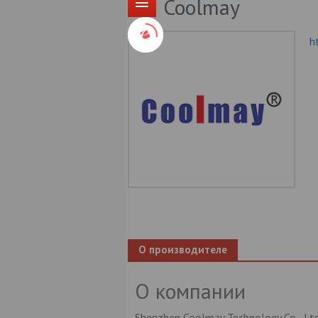
Coolmay
h
О производителе
О компании
Shenzhen Coolmay Technology Co., Lt