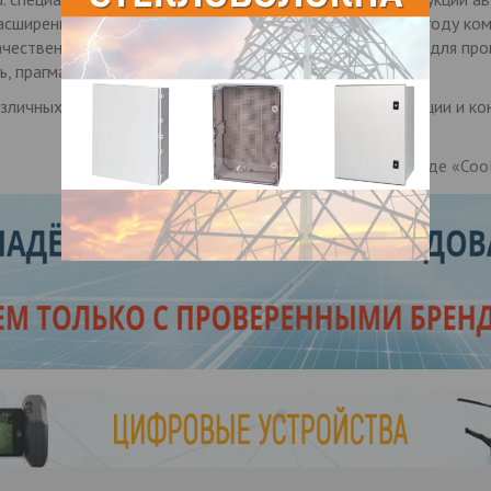
сширения для них. С момента своего основания в 2006 году ко
ачественных продуктов по конкурентоспособным ценам для пр
, прагматизм, инновации».
зличных областях машиностроения, отопления, вентиляции и ко
Информация о бренде «Cool