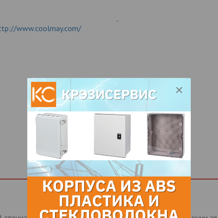
ttp://www.coolmay.com/
d. специализируется на разработке и производстве продукции а