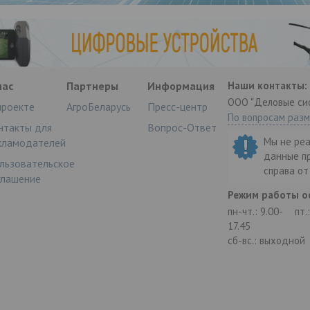
нас
Партнеры
Информация
Наши контакты:
ООО "Деловые си
проекте
АгроБеларусь
Пресс-центр
По вопросам раз
нтакты для
Вопрос-Ответ
Мы не ре
кламодателей
данные п
льзовательское
справа о
глашение
Режим работы о
пн-чт.: 9.00-
пт.
17.45
сб-вс.: выходной