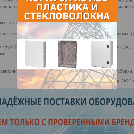
венного дивизиона холдинга «Сантехкомплект». Специализа
 из стальных труб
анные и оцинкованные из бесшовной горячекатанной трубы с 
х труб ВГП неоцинкованных и оцинкованных: сгоны, бочата, рез
ки;
 заказчика возможна подготовка водопровода узловой сборки.
Информация о заводе ООО «