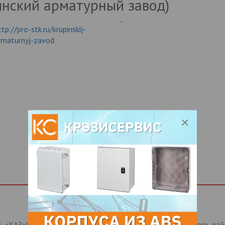
нский арматурный завод)
ttp://pro-stk.ru/krupinskij-
rmaturnyj-zavod
 «КАЗ») располагается в д. Крупино Павлово-Посадского рай